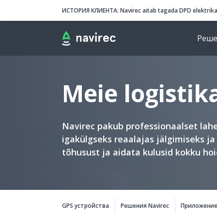
Navirec
Header
ИСТОРИЯ КЛИЕНТА:
Navirec aitab tagada DPD elektrik
Реше
Navigation
Meie logisti
Navirec pakub professionaalset lah
igakülgseks reaalajas jälgimiseks j
tõhusust ja aidata kulusid kokku hoi
Solutions categories
GPS устройства
Решения Navirec
Приложение