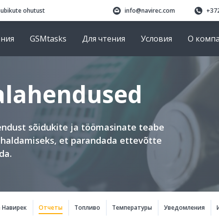
aubikute ohutust
info@navirec.com
+372
ния
GSMtasks
Для чтения
Условия
О комп
kalahendused
endust sõidukite ja töömasinate teabe
a haldamiseks, et parandada ettevõtte
da.
 navigation
 Навирек
Отчеты
Tопливо
Температуры
Уведомления