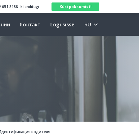
 651 8188
klienditugi
Küsi pakkumist!
ании
Контакт
Logi sisse
RU
Идентификация водителя