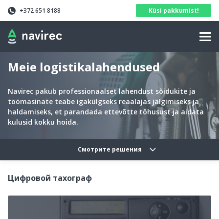
Navirec
Header
+372 651 8188
Küsi pakkumist!
Navigation
Meie logistikalahendused
Navirec pakub professionaalset lahendust sõidukite ja
töömasinate teabe igakülgseks reaalajas jälgimiseks ja
haldamiseks, et parandada ettevõtte tõhusust ja aidata
kulusid kokku hoida.
Solutions categories navig
Смотрите решения
Цифровой тахограф