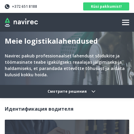
Navirec
Header
+372 651 8188
Küsi pakkumist!
Navigation
Meie logistikalahendused
Navirec pakub professionaalset lahendust sõidukite ja
töömasinate teabe igakülgseks reaalajas jälgimiseks ja
haldamiseks, et parandada ettevõtte tõhusust ja aidata
kulusid kokku hoida.
Solutions categories navig
Смотрите решения
Идентификация водителя