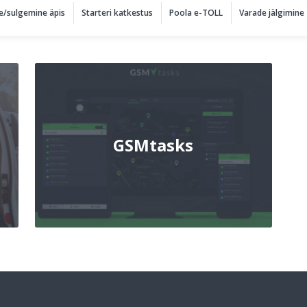
e/sulgemine äpis
Starteri katkestus
Poola e-TOLL
Varade jälgimine
GSMtasks