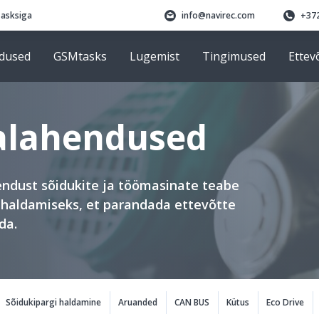
Tasksiga
info@navirec.com
+372
dused
GSMtasks
Lugemist
Tingimused
Ettev
kalahendused
endust sõidukite ja töömasinate teabe
a haldamiseks, et parandada ettevõtte
da.
 navigation
Sõidukipargi haldamine
Aruanded
CAN BUS
Kütus
Eco Drive