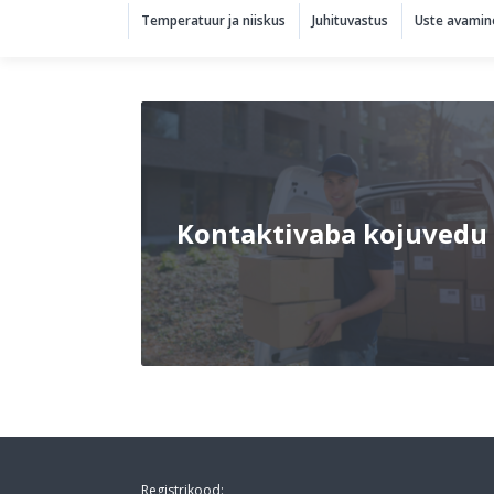
Temperatuur ja niiskus
Juhituvastus
Uste avamin
Kontaktivaba kojuvedu
Registrikood: