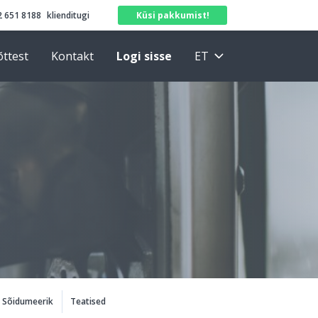
 651 8188
klienditugi
Küsi pakkumist!
õttest
Kontakt
Logi sisse
ET
Sõidumeerik
Teatised