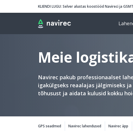
Navirec
Header
KLIENDI LUGU:
Selver alustas koostööd Navireci ja GSM
Lahen
Navigation
Meie logisti
Navirec pakub professionaalset lah
igakülgseks reaalajas jälgimiseks j
tõhusust ja aidata kulusid kokku hoi
Solutions categories
GPS seadmed
Navirec lahendused
Navirec äpp