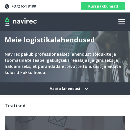
Navirec
Header
+372 651 8188
Küsi pakkumist!
Navigation
Meie logistikalahendused
Navirec pakub professionaalset lahendust sõidukite ja
töömasinate teabe igakülgseks reaalajas jälgimiseks ja
haldamiseks, et parandada ettevõtte tõhusust ja aidata
kulusid kokku hoida.
Solutions categories navig
Vaata lahendusi
Teatised