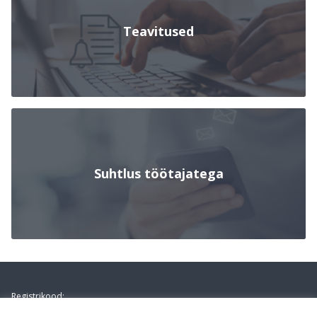
Teavitused
Suhtlus töötajatega
Footer
Registrikood: