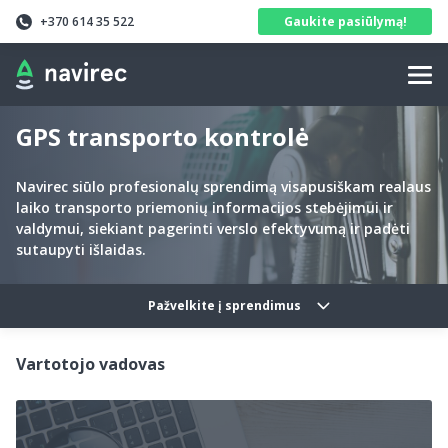
Navirec
Header
+370 614 35 522
Gaukite pasiūlymą!
Navigation
GPS transporto kontrolė
Navirec siūlo profesionalų sprendimą visapusiškam realaus
laiko transporto priemonių informacijos stebėjimui ir
valdymui, siekiant pagerinti verslo efektyvumą ir padėti
sutaupyti išlaidas.
Solutions categories navig
Pažvelkite į sprendimus
Vartotojo vadovas