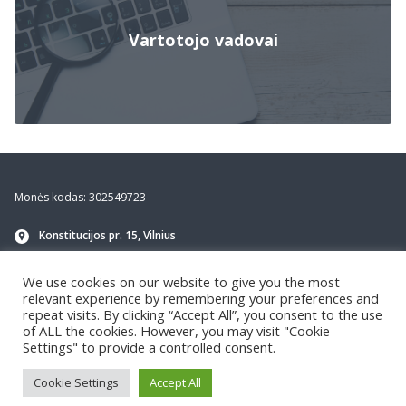
Vartotojo vadovai
Footer
Monės kodas: 302549723
Konstitucijos pr. 15, Vilnius
info@navirec.lt
We use cookies on our website to give you the most
+370 614 35 522
(Techninė pagalba)
relevant experience by remembering your preferences and
repeat visits. By clicking “Accept All”, you consent to the use
of ALL the cookies. However, you may visit "Cookie
Settings" to provide a controlled consent.
Cookie Settings
Accept All