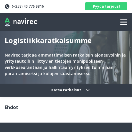
Navirec
Header
(+358) 40 776 9816
Pyydä tarjous!
Navigation
Logistiikkaratkaisumme
Navirec tarjoaa ammattimaisen ratkaisun ajoneuvoihin ja
yritysautoihin liittyvien tietojen monipuoliseen
verkkoseurantaan ja hallintaan yrityksen toiminnan
parantamiseksi ja kulujen säästämiseksi.
Solutions categories navig
Katso ratkaisut
Ehdot