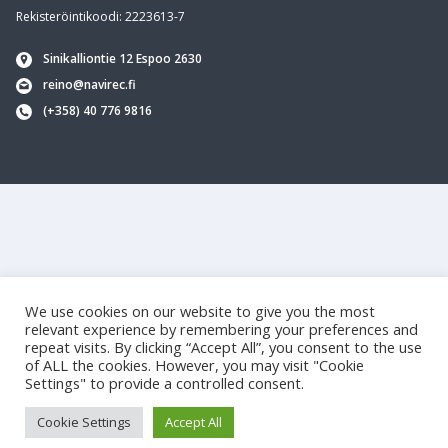
Footer
Rekisteröintikoodi: 2223613-7
Sinikalliontie 12 Espoo 2630
reino@navirec.fi
(+358) 40 776 9816
We use cookies on our website to give you the most
relevant experience by remembering your preferences and
repeat visits. By clicking “Accept All”, you consent to the use
of ALL the cookies. However, you may visit "Cookie
Settings" to provide a controlled consent.
Cookie Settings
Accept All